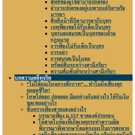
สิทธิของผู้ใช้อำนาจปกครอง
อำนาจปกครองอยู่เฉพาะแต่บิดาหรือ
มารดา
สิทธิหน้าที่บิดามารดากับบุตร
เหตุฟ้องขอให้รับเด็กเป็นบุตร
บุตรนอกสมรสเป็นบุตรชอบด้วย
กฎหมาย
การฟ้องไม่รับเด็กเป็นบุตร
การหย่า
การสมรสเป็นโมฆะ
ทรัพย์สินระหว่างสามีภริยา
ความสัมพันธ์ระหว่างสามีภริยา
บทความคดีทุจริต
“ไม่ได้อมเงินหลวงสักบาท”… ทำไมยังเสี่ยงคุก
ตลอดชีวิต?
โทษไล่ออก ปลดออก มีผลต่างกันอย่างไร ได้รับเงิน
ชดเชยอย่างไร
ชั้นตรวจฟ้องศาลมองอย่างไร
บรรยายฟ้อง ม.157 ขาดองค์ประกอบ
ให้ศาลในท้องที่เกิดเหตุกระทำความผิด
พิจารณาพิพากษาโดยตรงจะเป็นการสะดวก
จะยื่นฟ้องต่อศาลความผิดเกิด หรือจำเลยมีภูมิ