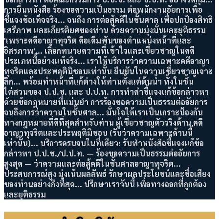
การยื่นหนังสือ ร้องขอความเป็นธรรม ต่อพนักงานอัยการเพื่อ
ชี้แจงข้อเท็จจริง... จนถึง การต่อสู้คดีในชั้นศาล เพื่อปกป้องสิทธิ
เสรีภาพ และเกียรติยศของท่าน ด้วยความมุ่งมั่นและยุติธรรม
'เพราะคดีอาญาทุจริต คือเดิมพันของตำแหน่งหน้าที่และ
อิสรภาพ'... เลือกทนายความที่เข้าใจและเชี่ยวชาญในคดี
ประเภทนี้อย่างแท้จริง... เราให้บริการว่าความเฉพาะคดีอาญา
ทุจริตและประพฤติมิชอบเท่านั้น ยืนยันในความเชี่ยวชาญเจาะ
ลึก... พร้อมทำหน้าที่แก้ต่างให้ท่านตั้งแต่ต้นน้ำ ทั้งในชั้น
ไต่สวนของ ป.ป.ช. และ ป.ป.ท. การทำคำชี้แจงแก้ข้อกล่าวหา
ด้วยข้อกฎหมายที่แม่นยำ การร้องขอความเป็นธรรมต่ออัยการ
จนถึงการว่าความในชั้นศาล... มั่นใจให้เราเป็นเกราะป้องกัน
ทางกฎหมายที่ดีที่สุดสำหรับท่าน ผู้เชี่ยวชาญตัวจริงด้าน คดี
อาญาทุจริตและประพฤติมิชอบ (รับว่าความเฉพาะด้านนี้
เท่านั้น)... บริการครบจบในที่เดียว: รับทำหนังสือชี้แจงแก้ข้อ
กล่าวหา ป.ป.ช./ป.ป.ท. — ร้องขอความเป็นธรรมต่ออัยการ
สูงสุด — ว่าความและต่อสู้คดีในชั้นศาลอาญาทุจริต...
ประสบการณ์สูง มุ่งเน้นผลลัพธ์ รักษาผลประโยชน์และชื่อเสียง
ของท่านอย่างถึงที่สุด... ปรึกษาเราวันนี้ เพื่อทางออกที่ถูกต้อง
และยุติธรรม