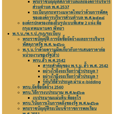
พระราชบัญญัติสภาตำบลและองค์การบริหาร
ส่วนตำบล พ.ศ.2537
ระเบียบกระทรวงมหาดไทยว่าด้วยการพัสดุ
ขององค์การบริหารส่วนตำบล พ.ศ.๒๕๓๘
องค์กรปกครองท้องถิ่นรูปแบบพิเศษ 2 แห่ง คือ
กรุงเทพมหานคร พัทยา
พ.ร.บ./พ.ร.ป./กฎ/ระเบียบ
พระราชบัญญัติ การจัดซื้อจัดจ้างและการบริหาร
พัสดุภาครัฐ พ.ศ. ๒๕๖๐
พ.ร.บ.ว่าด้วยความผิดเกี่ยวกับการเสนอราคาต่อ
หน่วยงานของรัฐ(ฮั้ว)
พรบ.ฮั้ว พ.ศ.2542
สาระสำคัญของ พ.ร.บ. ฮั้ว พ.ศ. 2542
อย่างไรถึงจะเรียกว่าฮั้วประมูล ?
อย่างไรถึงจะเรียกว่าฮั้วประมูล ?
รู้ทันวิธีฮั้วประมูล ผ่าน e-bidding
พรบ.จัดซื้อจัดจ้าง 2560
พรบ.วิธีการงบประมาณ พ.ศ.๒๕๖๑
งบประมาณแผ่นดิน คืออะไร
พรบ.วินัยการเงินการคลังของรัฐ พ.ศ.๒๕๖๑
พระราชบัญญัติระเบียบข้าราชการพลเรือน
พ.ศ.2551