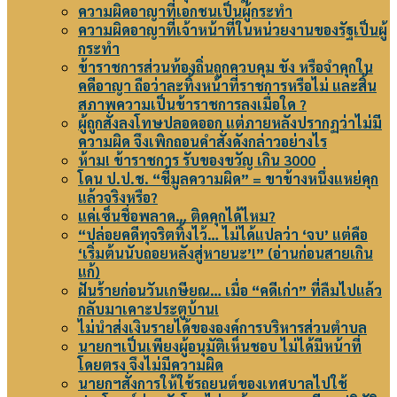
ความผิดอาญาที่เอกชนเป็นผู้กระทำ
ความผิดอาญาที่เจ้าหน้าที่ในหน่วยงานของรัฐเป็นผู้
กระทำ
ข้าราชการส่วนท้องถิ่นถูกควบคุม ขัง หรือจำคุกใน
คดีอาญา ถือว่าละทิ้งหน้าที่ราชการหรือไม่ และสิ้น
สภาพความเป็นข้าราชการลงเมื่อใด ?
ผู้ถูกสั่งลงโทษปลอดออก แต่ภายหลังปรากฏว่าไม่มี
ความผิด จึงเพิกถอนคำสั่งดังกล่าวอย่างไร
ห้าม! ข้าราชการ รับของขวัญ เกิน 3000
โดน ป.ป.ช. “ชี้มูลความผิด” = ขาข้างหนึ่งแหย่คุก
แล้วจริงหรือ?
แค่เซ็นชื่อพลาด… ติดคุกได้ไหม?
“ปล่อยคดีทุจริตทิ้งไว้… ไม่ได้แปลว่า ‘จบ’ แต่คือ
‘เริ่มต้นนับถอยหลังสู่หายนะ’!” (อ่านก่อนสายเกิน
แก้)
ฝันร้ายก่อนวันเกษียณ… เมื่อ “คดีเก่า” ที่ลืมไปแล้ว
กลับมาเคาะประตูบ้าน!
ไม่นำส่งเงินรายได้ขององค์การบริหารส่วนตำบล
นายกฯเป็นเพียงผู้อนุมัติเห็นชอบ ไม่ได้มีหน้าที่
โดยตรง จึงไม่มีความผิด
นายกฯสั่งการให้ใช้รถยนต์ของเทศบาลไปใช้