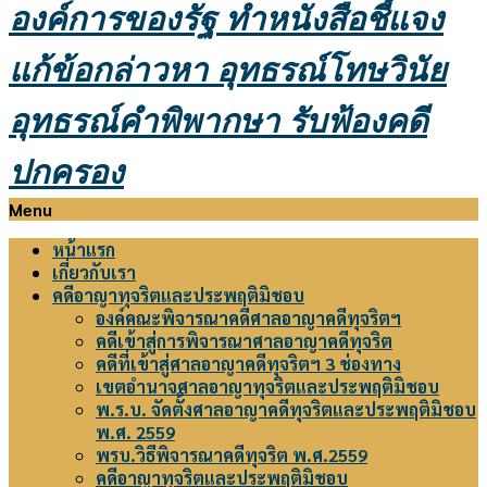
องค์การของรัฐ
ทำหนังสือชี้แจง
แก้ข้อกล่าวหา อุทธรณ์โทษวินัย
อุทธรณ์คำพิพากษา รับฟ้องคดี
ปกครอง
Primary
Menu
Navigation
หน้าแรก
Menu
เกี่ยวกับเรา
คดีอาญาทุจริตและประพฤติมิชอบ
องค์คณะพิจารณาคดีศาลอาญาคดีทุจริตฯ
คดีเข้าสู่การพิจารณาศาลอาญาคดีทุจริต
คดีที่เข้าสู่ศาลอาญาคดีทุจริตฯ 3 ช่องทาง
เขตอำนาจศาลอาญาทุจริตและประพฤติมิชอบ
พ.ร.บ. จัดตั้งศาลอาญาคดีทุจริตและประพฤติมิชอบ
พ.ศ. 2559
พรบ.วิธีพิจารณาคดีทุจริต พ.ศ.2559
คดีอาญาทุจริตและประพฤติมิชอบ