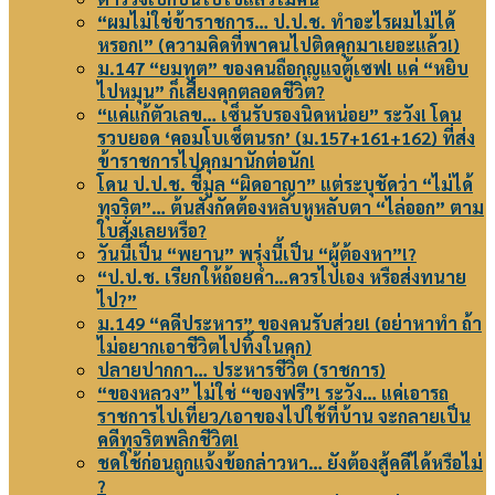
“ผมไม่ใช่ข้าราชการ… ป.ป.ช. ทำอะไรผมไม่ได้
หรอก!” (ความคิดที่พาคนไปติดคุกมาเยอะแล้ว!)
ม.147 “ยมทูต” ของคนถือกุญแจตู้เซฟ! แค่ “หยิบ
ไปหมุน” ก็เสี่ยงคุกตลอดชีวิต?
“แค่แก้ตัวเลข… เซ็นรับรองนิดหน่อย” ระวัง! โดน
รวบยอด ‘คอมโบเซ็ตนรก’ (ม.157+161+162) ที่ส่ง
ข้าราชการไปคุกมานักต่อนัก!
โดน ป.ป.ช. ชี้มูล “ผิดอาญา” แต่ระบุชัดว่า “ไม่ได้
ทุจริต”… ต้นสังกัดต้องหลับหูหลับตา “ไล่ออก” ตาม
ใบสั่งเลยหรือ?
วันนี้เป็น “พยาน” พรุ่งนี้เป็น “ผู้ต้องหา”!?
“ป.ป.ช. เรียกให้ถ้อยคำ…ควรไปเอง หรือส่งทนาย
ไป?”
ม.149 “คดีประหาร” ของคนรับส่วย! (อย่าหาทำ ถ้า
ไม่อยากเอาชีวิตไปทิ้งในคุก)
ปลายปากกา… ประหารชีวิต (ราชการ)
“ของหลวง” ไม่ใช่ “ของฟรี”! ระวัง… แค่เอารถ
ราชการไปเที่ยว/เอาของไปใช้ที่บ้าน จะกลายเป็น
คดีทุจริตพลิกชีวิต!
ชดใช้ก่อนถูกแจ้งข้อกล่าวหา… ยังต้องสู้คดีได้หรือไม่
?