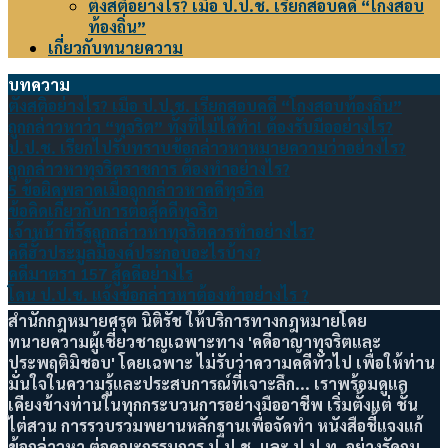
ตั้งสติอย่างไร? เมื่อ ป.ป.ช. เรียกสอบคดี “โกงสอบ
ท้องถิ่น”
เกี่ยวกับทนายความ
บทความ
ตั้งสติอย่างไร? เมื่อ ป.ป.ช. เรียกสอบคดี “โกงสอบท้องถิ่น”
ถูกกล่าวหาว่า “ทุจริต” ทั้งที่ไม่ได้ทำ! ต้องรับมืออย่างไร?
ป.ป.ช. เรียกไปรับทราบข้อกล่าวหาหมายความว่าอย่างไร?
ถูกกล่าวหาทุจริตราชการ ต้องทำอย่างไร?
5 ข้อผิดพลาดเมื่อถูกกล่าวหาคดีทุจริต
ข้อคิดเกี่ยวกับการต่อสู้คดีทุจริต
เจ้าหน้าที่รัฐถูกกล่าวหาทุจริตควรทำอย่างไร?
คดีฮั้วประมูลมีองค์ประกอบอะไรบ้าง?
คดีมาตรา 157 สู้คดีอย่างไร
โดน ป.ป.ช. แจ้งข้อกล่าวหาต้องทำอย่างไร ?
สำนักกฎหมายศรุต นิติรัช ให้บริการทางกฎหมายโดย
ทนายความผู้เชี่ยวชาญเฉพาะทาง 'คดีอาญาทุจริตและ
ประพฤติมิชอบ' โดยเฉพาะ ไม่รับว่าความคดีทั่วไป เพื่อให้ท่าน
มั่นใจในความรู้และประสบการณ์ที่เจาะลึก... เราพร้อมดูแล
เคียงข้างท่านในทุกกระบวนการอย่างมืออาชีพ เริ่มตั้งแต่ ชั้น
ไต่สวน การรวบรวมพยานหลักฐานเพื่อจัดทำ หนังสือชี้แจงแก้
ข้อกล่าวหา ต่อคณะกรรมการ ป.ป.ช. และ ป.ป.ท. อย่างรัดกุม...