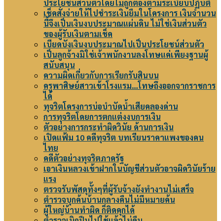
ประโยชน์ส่วนตัวโดยไม่ถูกต้องตามระเบียบปฏิบัติ
เช็คสั่งจ่ายให้ไปชำระเงินยืมในโครงการ เงินจำนวน
นี้จึงเป็นเงินงบประมาณแผ่นดิน ไม่ใช่เงินส่วนตัว
ของผู้รับเงินตามเช็ค
เบียดบังเงินงบประมาณไปเป็นประโยชน์ส่วนตัว
เป็นลูกจ้างมิใช่เจ้าพนักงานลงโทษแค่เพียงฐานผู้
สนับสนุน
ความผิดเกี่ยวกับการเรียกรับสินบน
ครูพาศิษย์สาวเข้าโรงแรม…โทษถึงออกจากราชการ
ได้
ทุจริตโครงการบ่อบำบัดน้ำเสียคลองด่าน
การทุจริตโดยการตกแต่งงบการเงิน
ตัวอย่างการกระทำผิดวินัย ด้านการเงิน
เปิดแฟ้ม 10 คดีทุจริต บทเรียนราคาแพงของคน
ไทย
คดีตัวอย่างทุจริตภาครัฐ
เอาเงินหลวงเข้าฝากในบัญชีส่วนตัวอาจผิดวินัยร้าย
แรง
ตรวจรับพัสดุทั้งๆที่ผู้รับจ้างยังทำงานไม่เสร็จ
ตำรวจบุกค้นบ้านกลางคืนไม่มีหมายค้น
ผู้ใหญ่บ้านทำผิด ก็ติดคุกได้
ตำรวจเบิกปืนไปใช้แล้วไม่คืน