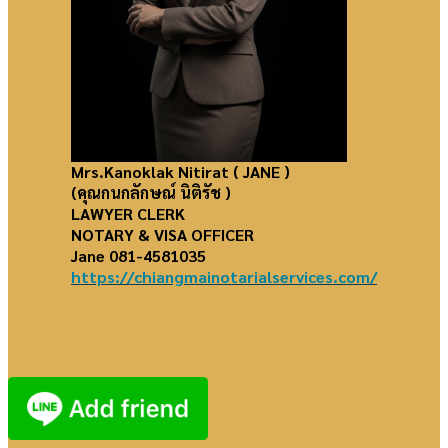
Mrs.Kanoklak Nitirat
( JANE )
(คุณกนกลักษณ์ นิติรัช )
LAWYER CLERK
NOTARY & VISA OFFICER
Jane 081-4581035
https://chiangmainotarialservices.com/