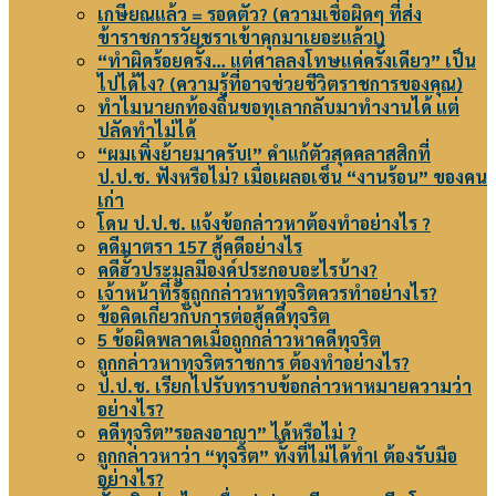
เกษียณแล้ว = รอดตัว? (ความเชื่อผิดๆ ที่ส่ง
ข้าราชการวัยชราเข้าคุกมาเยอะแล้ว!)
“ทำผิดร้อยครั้ง… แต่ศาลลงโทษแค่ครั้งเดียว” เป็น
ไปได้ไง? (ความรู้ที่อาจช่วยชีวิตราชการของคุณ)
ทำไมนายกท้องถิ่นขอทุเลากลับมาทำงานได้ แต่
ปลัดทำไม่ได้
“ผมเพิ่งย้ายมาครับ!” คำแก้ตัวสุดคลาสสิกที่
ป.ป.ช. ฟังหรือไม่? เมื่อเผลอเซ็น “งานร้อน” ของคน
เก่า
โดน ป.ป.ช. แจ้งข้อกล่าวหาต้องทำอย่างไร ?
คดีมาตรา 157 สู้คดีอย่างไร
คดีฮั้วประมูลมีองค์ประกอบอะไรบ้าง?
เจ้าหน้าที่รัฐถูกกล่าวหาทุจริตควรทำอย่างไร?
ข้อคิดเกี่ยวกับการต่อสู้คดีทุจริต
5 ข้อผิดพลาดเมื่อถูกกล่าวหาคดีทุจริต
ถูกกล่าวหาทุจริตราชการ ต้องทำอย่างไร?
ป.ป.ช. เรียกไปรับทราบข้อกล่าวหาหมายความว่า
อย่างไร?
คดีทุจริต”รอลงอาญา” ได้หรือไม่ ?
ถูกกล่าวหาว่า “ทุจริต” ทั้งที่ไม่ได้ทำ! ต้องรับมือ
อย่างไร?