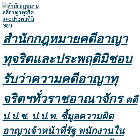
Skip
to
content
สำนักกฎหมายคดีอาญา
ทุจริตและประพฤติมิชอบ
รับว่าความคดีอาญาทุ
จริตฯทั่วราชอาณาจักร
คดี
ป.ป.ช. ป.ป.ท. ชี้มูลความผิด
อาญาเจ้าหน้าที่รัฐ พนักงานใน