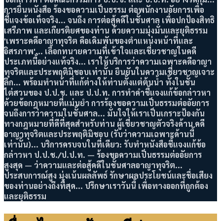
การยื่นหนังสือ ร้องขอความเป็นธรรม ต่อพนักงานอัยการเพื่อ
ชี้แจงข้อเท็จจริง... จนถึง การต่อสู้คดีในชั้นศาล เพื่อปกป้องสิทธิ
เสรีภาพ และเกียรติยศของท่าน ด้วยความมุ่งมั่นและยุติธรรม
'เพราะคดีอาญาทุจริต คือเดิมพันของตำแหน่งหน้าที่และ
อิสรภาพ'... เลือกทนายความที่เข้าใจและเชี่ยวชาญในคดี
ประเภทนี้อย่างแท้จริง... เราให้บริการว่าความเฉพาะคดีอาญา
ทุจริตและประพฤติมิชอบเท่านั้น ยืนยันในความเชี่ยวชาญเจาะ
ลึก... พร้อมทำหน้าที่แก้ต่างให้ท่านตั้งแต่ต้นน้ำ ทั้งในชั้น
ไต่สวนของ ป.ป.ช. และ ป.ป.ท. การทำคำชี้แจงแก้ข้อกล่าวหา
ด้วยข้อกฎหมายที่แม่นยำ การร้องขอความเป็นธรรมต่ออัยการ
จนถึงการว่าความในชั้นศาล... มั่นใจให้เราเป็นเกราะป้องกัน
ทางกฎหมายที่ดีที่สุดสำหรับท่าน ผู้เชี่ยวชาญตัวจริงด้าน คดี
อาญาทุจริตและประพฤติมิชอบ (รับว่าความเฉพาะด้านนี้
เท่านั้น)... บริการครบจบในที่เดียว: รับทำหนังสือชี้แจงแก้ข้อ
กล่าวหา ป.ป.ช./ป.ป.ท. — ร้องขอความเป็นธรรมต่ออัยการ
สูงสุด — ว่าความและต่อสู้คดีในชั้นศาลอาญาทุจริต...
ประสบการณ์สูง มุ่งเน้นผลลัพธ์ รักษาผลประโยชน์และชื่อเสียง
ของท่านอย่างถึงที่สุด... ปรึกษาเราวันนี้ เพื่อทางออกที่ถูกต้อง
และยุติธรรม