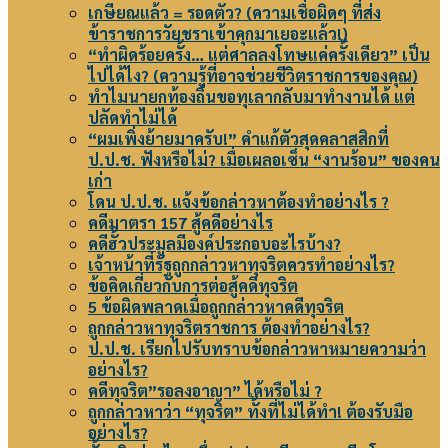
เกษียณแล้ว = รอดตัว? (ความเชื่อผิดๆ ที่ส่ง
ข้าราชการวัยชราเข้าคุกมาเยอะแล้ว!)
“ทำผิดร้อยครั้ง… แต่ศาลลงโทษแค่ครั้งเดียว” เป็น
ไปได้ไง? (ความรู้ที่อาจช่วยชีวิตราชการของคุณ)
ทำไมนายกท้องถิ่นขอทุเลากลับมาทำงานได้ แต่
ปลัดทำไม่ได้
“ผมเพิ่งย้ายมาครับ!” คำแก้ตัวสุดคลาสสิกที่
ป.ป.ช. ฟังหรือไม่? เมื่อเผลอเซ็น “งานร้อน” ของคน
เก่า
โดน ป.ป.ช. แจ้งข้อกล่าวหาต้องทำอย่างไร ?
คดีมาตรา 157 สู้คดีอย่างไร
คดีฮั้วประมูลมีองค์ประกอบอะไรบ้าง?
เจ้าหน้าที่รัฐถูกกล่าวหาทุจริตควรทำอย่างไร?
ข้อคิดเกี่ยวกับการต่อสู้คดีทุจริต
5 ข้อผิดพลาดเมื่อถูกกล่าวหาคดีทุจริต
ถูกกล่าวหาทุจริตราชการ ต้องทำอย่างไร?
ป.ป.ช. เรียกไปรับทราบข้อกล่าวหาหมายความว่า
อย่างไร?
คดีทุจริต”รอลงอาญา” ได้หรือไม่ ?
ถูกกล่าวหาว่า “ทุจริต” ทั้งที่ไม่ได้ทำ! ต้องรับมือ
อย่างไร?