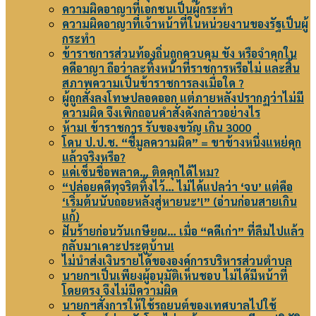
ความผิดอาญาที่เอกชนเป็นผู้กระทำ
ความผิดอาญาที่เจ้าหน้าที่ในหน่วยงานของรัฐเป็นผู้
กระทำ
ข้าราชการส่วนท้องถิ่นถูกควบคุม ขัง หรือจำคุกใน
คดีอาญา ถือว่าละทิ้งหน้าที่ราชการหรือไม่ และสิ้น
สภาพความเป็นข้าราชการลงเมื่อใด ?
ผู้ถูกสั่งลงโทษปลอดออก แต่ภายหลังปรากฏว่าไม่มี
ความผิด จึงเพิกถอนคำสั่งดังกล่าวอย่างไร
ห้าม! ข้าราชการ รับของขวัญ เกิน 3000
โดน ป.ป.ช. “ชี้มูลความผิด” = ขาข้างหนึ่งแหย่คุก
แล้วจริงหรือ?
แค่เซ็นชื่อพลาด… ติดคุกได้ไหม?
“ปล่อยคดีทุจริตทิ้งไว้… ไม่ได้แปลว่า ‘จบ’ แต่คือ
‘เริ่มต้นนับถอยหลังสู่หายนะ’!” (อ่านก่อนสายเกิน
แก้)
ฝันร้ายก่อนวันเกษียณ… เมื่อ “คดีเก่า” ที่ลืมไปแล้ว
กลับมาเคาะประตูบ้าน!
ไม่นำส่งเงินรายได้ขององค์การบริหารส่วนตำบล
นายกฯเป็นเพียงผู้อนุมัติเห็นชอบ ไม่ได้มีหน้าที่
โดยตรง จึงไม่มีความผิด
นายกฯสั่งการให้ใช้รถยนต์ของเทศบาลไปใช้