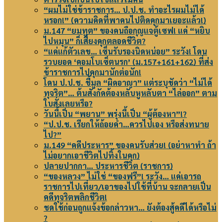
“ผมไม่ใช่ข้าราชการ… ป.ป.ช. ทำอะไรผมไม่ได้
หรอก!” (ความคิดที่พาคนไปติดคุกมาเยอะแล้ว!)
ม.147 “ยมทูต” ของคนถือกุญแจตู้เซฟ! แค่ “หยิบ
ไปหมุน” ก็เสี่ยงคุกตลอดชีวิต?
“แค่แก้ตัวเลข… เซ็นรับรองนิดหน่อย” ระวัง! โดน
รวบยอด ‘คอมโบเซ็ตนรก’ (ม.157+161+162) ที่ส่ง
ข้าราชการไปคุกมานักต่อนัก!
โดน ป.ป.ช. ชี้มูล “ผิดอาญา” แต่ระบุชัดว่า “ไม่ได้
ทุจริต”… ต้นสังกัดต้องหลับหูหลับตา “ไล่ออก” ตาม
ใบสั่งเลยหรือ?
วันนี้เป็น “พยาน” พรุ่งนี้เป็น “ผู้ต้องหา”!?
“ป.ป.ช. เรียกให้ถ้อยคำ…ควรไปเอง หรือส่งทนาย
ไป?”
ม.149 “คดีประหาร” ของคนรับส่วย! (อย่าหาทำ ถ้า
ไม่อยากเอาชีวิตไปทิ้งในคุก)
ปลายปากกา… ประหารชีวิต (ราชการ)
“ของหลวง” ไม่ใช่ “ของฟรี”! ระวัง… แค่เอารถ
ราชการไปเที่ยว/เอาของไปใช้ที่บ้าน จะกลายเป็น
คดีทุจริตพลิกชีวิต!
ชดใช้ก่อนถูกแจ้งข้อกล่าวหา… ยังต้องสู้คดีได้หรือไม่
?