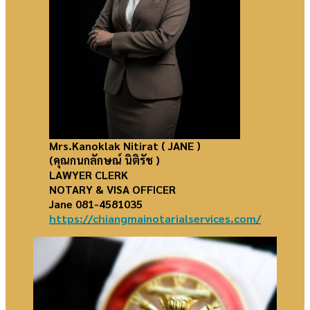
Mrs.Kanoklak Nitirat
( JANE )
(คุณกนกลักษณ์ นิติรัช )
LAWYER CLERK
NOTARY & VISA OFFICER
Jane 081-4581035
https://chiangmainotarialservices.com/