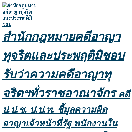
Skip
to
content
สำนักกฎหมายคดีอาญา
ทุจริตและประพฤติมิชอบ
รับว่าความคดีอาญาทุ
จริตฯทั่วราชอาณาจักร
คดี
ป.ป.ช. ป.ป.ท. ชี้มูลความผิด
อาญาเจ้าหน้าที่รัฐ พนักงานใน