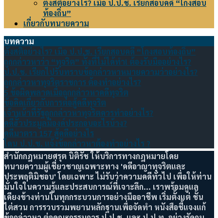
ตั้งสติอย่างไร? เมื่อ ป.ป.ช. เรียกสอบคดี “โกงสอบ
ท้องถิ่น”
เกี่ยวกับทนายความ
บทความ
ตั้งสติอย่างไร? เมื่อ ป.ป.ช. เรียกสอบคดี “โกงสอบท้องถิ่น”
ถูกกล่าวหาว่า “ทุจริต” ทั้งที่ไม่ได้ทำ! ต้องรับมืออย่างไร?
ป.ป.ช. เรียกไปรับทราบข้อกล่าวหาหมายความว่าอย่างไร?
ถูกกล่าวหาทุจริตราชการ ต้องทำอย่างไร?
5 ข้อผิดพลาดเมื่อถูกกล่าวหาคดีทุจริต
ข้อคิดเกี่ยวกับการต่อสู้คดีทุจริต
เจ้าหน้าที่รัฐถูกกล่าวหาทุจริตควรทำอย่างไร?
คดีฮั้วประมูลมีองค์ประกอบอะไรบ้าง?
คดีมาตรา 157 สู้คดีอย่างไร
โดน ป.ป.ช. แจ้งข้อกล่าวหาต้องทำอย่างไร ?
สำนักกฎหมายศรุต นิติรัช ให้บริการทางกฎหมายโดย
ทนายความผู้เชี่ยวชาญเฉพาะทาง 'คดีอาญาทุจริตและ
ประพฤติมิชอบ' โดยเฉพาะ ไม่รับว่าความคดีทั่วไป เพื่อให้ท่าน
มั่นใจในความรู้และประสบการณ์ที่เจาะลึก... เราพร้อมดูแล
เคียงข้างท่านในทุกกระบวนการอย่างมืออาชีพ เริ่มตั้งแต่ ชั้น
ไต่สวน การรวบรวมพยานหลักฐานเพื่อจัดทำ หนังสือชี้แจงแก้
ข้อกล่าวหา ต่อคณะกรรมการ ป.ป.ช. และ ป.ป.ท. อย่างรัดกุม...