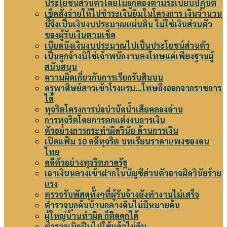
ประโยชน์ส่วนตัวโดยไม่ถูกต้องตามระเบียบปฏิบัติ
เช็คสั่งจ่ายให้ไปชำระเงินยืมในโครงการ เงินจำนวน
นี้จึงเป็นเงินงบประมาณแผ่นดิน ไม่ใช่เงินส่วนตัว
ของผู้รับเงินตามเช็ค
เบียดบังเงินงบประมาณไปเป็นประโยชน์ส่วนตัว
เป็นลูกจ้างมิใช่เจ้าพนักงานลงโทษแค่เพียงฐานผู้
สนับสนุน
ความผิดเกี่ยวกับการเรียกรับสินบน
ครูพาศิษย์สาวเข้าโรงแรม…โทษถึงออกจากราชการ
ได้
ทุจริตโครงการบ่อบำบัดน้ำเสียคลองด่าน
การทุจริตโดยการตกแต่งงบการเงิน
ตัวอย่างการกระทำผิดวินัย ด้านการเงิน
เปิดแฟ้ม 10 คดีทุจริต บทเรียนราคาแพงของคน
ไทย
คดีตัวอย่างทุจริตภาครัฐ
เอาเงินหลวงเข้าฝากในบัญชีส่วนตัวอาจผิดวินัยร้าย
แรง
ตรวจรับพัสดุทั้งๆที่ผู้รับจ้างยังทำงานไม่เสร็จ
ตำรวจบุกค้นบ้านกลางคืนไม่มีหมายค้น
ผู้ใหญ่บ้านทำผิด ก็ติดคุกได้
ตำรวจเบิกปืนไปใช้แล้วไม่คืน