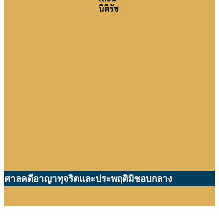
นิติรัช
ศาลคดีอาญาทุจริตและประพฤติมิชอบกลาง