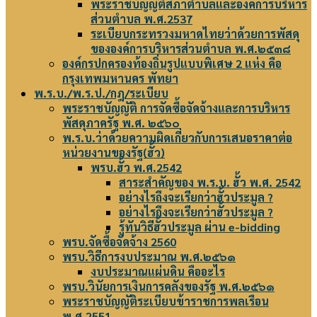
พระราชบัญญัติสภาตำบลและองค์การบริหาร
ส่วนตำบล พ.ศ.2537
ระเบียบกระทรวงมหาดไทยว่าด้วยการพัสดุ
ขององค์การบริหารส่วนตำบล พ.ศ.๒๕๓๘
องค์กรปกครองท้องถิ่นรูปแบบพิเศษ 2 แห่ง คือ
กรุงเทพมหานคร พัทยา
พ.ร.บ./พ.ร.ป./กฎ/ระเบียบ
พระราชบัญญัติ การจัดซื้อจัดจ้างและการบริหาร
พัสดุภาครัฐ พ.ศ. ๒๕๖๐
พ.ร.บ.ว่าด้วยความผิดเกี่ยวกับการเสนอราคาต่อ
หน่วยงานของรัฐ(ฮั้ว)
พรบ.ฮั้ว พ.ศ.2542
สาระสำคัญของ พ.ร.บ. ฮั้ว พ.ศ. 2542
อย่างไรถึงจะเรียกว่าฮั้วประมูล ?
อย่างไรถึงจะเรียกว่าฮั้วประมูล ?
รู้ทันวิธีฮั้วประมูล ผ่าน e-bidding
พรบ.จัดซื้อจัดจ้าง 2560
พรบ.วิธีการงบประมาณ พ.ศ.๒๕๖๑
งบประมาณแผ่นดิน คืออะไร
พรบ.วินัยการเงินการคลังของรัฐ พ.ศ.๒๕๖๑
พระราชบัญญัติระเบียบข้าราชการพลเรือน
พ.ศ.2551