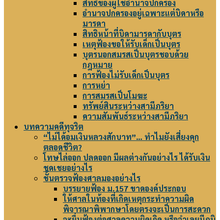
สิทธิของผู้ใช้อำนาจปกครอง
อำนาจปกครองอยู่เฉพาะแต่บิดาหรือ
มารดา
สิทธิหน้าที่บิดามารดากับบุตร
เหตุฟ้องขอให้รับเด็กเป็นบุตร
บุตรนอกสมรสเป็นบุตรชอบด้วย
กฎหมาย
การฟ้องไม่รับเด็กเป็นบุตร
การหย่า
การสมรสเป็นโมฆะ
ทรัพย์สินระหว่างสามีภริยา
ความสัมพันธ์ระหว่างสามีภริยา
บทความคดีทุจริต
“ไม่ได้อมเงินหลวงสักบาท”… ทำไมยังเสี่ยงคุก
ตลอดชีวิต?
โทษไล่ออก ปลดออก มีผลต่างกันอย่างไร ได้รับเงิน
ชดเชยอย่างไร
ชั้นตรวจฟ้องศาลมองอย่างไร
บรรยายฟ้อง ม.157 ขาดองค์ประกอบ
ให้ศาลในท้องที่เกิดเหตุกระทำความผิด
พิจารณาพิพากษาโดยตรงจะเป็นการสะดวก
จะยื่นฟ้องต่อศาลความผิดเกิด หรือจำเลยมีภูมิ