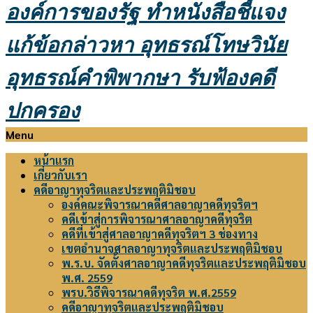
องค์การของรัฐ
ทำหนังสือชี้แจง
แก้ข้อกล่าวหา อุทธรณ์โทษวินัย
อุทธรณ์คำพิพากษา รับฟ้องคดี
ปกครอง
Primary
Menu
Navigation
หน้าแรก
Menu
เกี่ยวกับเรา
คดีอาญาทุจริตและประพฤติมิชอบ
องค์คณะพิจารณาคดีศาลอาญาคดีทุจริตฯ
คดีเข้าสู่การพิจารณาศาลอาญาคดีทุจริต
คดีที่เข้าสู่ศาลอาญาคดีทุจริตฯ 3 ช่องทาง
เขตอำนาจศาลอาญาทุจริตและประพฤติมิชอบ
พ.ร.บ. จัดตั้งศาลอาญาคดีทุจริตและประพฤติมิชอบ
พ.ศ. 2559
พรบ.วิธีพิจารณาคดีทุจริต พ.ศ.2559
คดีอาญาทุจริตและประพฤติมิชอบ