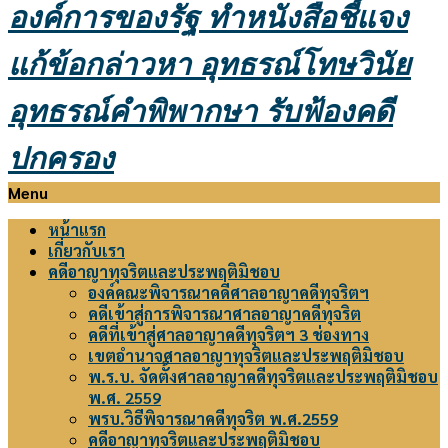
องค์การของรัฐ
ทำหนังสือชี้แจง
แก้ข้อกล่าวหา อุทธรณ์โทษวินัย
อุทธรณ์คำพิพากษา รับฟ้องคดี
ปกครอง
Primary
Menu
Navigation
หน้าแรก
Menu
เกี่ยวกับเรา
คดีอาญาทุจริตและประพฤติมิชอบ
องค์คณะพิจารณาคดีศาลอาญาคดีทุจริตฯ
คดีเข้าสู่การพิจารณาศาลอาญาคดีทุจริต
คดีที่เข้าสู่ศาลอาญาคดีทุจริตฯ 3 ช่องทาง
เขตอำนาจศาลอาญาทุจริตและประพฤติมิชอบ
พ.ร.บ. จัดตั้งศาลอาญาคดีทุจริตและประพฤติมิชอบ
พ.ศ. 2559
พรบ.วิธีพิจารณาคดีทุจริต พ.ศ.2559
คดีอาญาทุจริตและประพฤติมิชอบ