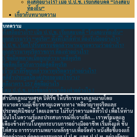
ตั้งสติอย่างไร? เมื่อ ป.ป.ช. เรียกสอบคดี “โกงสอบ
ท้องถิ่น”
เกี่ยวกับทนายความ
บทความ
ตั้งสติอย่างไร? เมื่อ ป.ป.ช. เรียกสอบคดี “โกงสอบท้องถิ่น”
ถูกกล่าวหาว่า “ทุจริต” ทั้งที่ไม่ได้ทำ! ต้องรับมืออย่างไร?
ป.ป.ช. เรียกไปรับทราบข้อกล่าวหาหมายความว่าอย่างไร?
ถูกกล่าวหาทุจริตราชการ ต้องทำอย่างไร?
5 ข้อผิดพลาดเมื่อถูกกล่าวหาคดีทุจริต
ข้อคิดเกี่ยวกับการต่อสู้คดีทุจริต
เจ้าหน้าที่รัฐถูกกล่าวหาทุจริตควรทำอย่างไร?
คดีฮั้วประมูลมีองค์ประกอบอะไรบ้าง?
คดีมาตรา 157 สู้คดีอย่างไร
โดน ป.ป.ช. แจ้งข้อกล่าวหาต้องทำอย่างไร ?
สำนักกฎหมายศรุต นิติรัช ให้บริการทางกฎหมายโดย
ทนายความผู้เชี่ยวชาญเฉพาะทาง 'คดีอาญาทุจริตและ
ประพฤติมิชอบ' โดยเฉพาะ ไม่รับว่าความคดีทั่วไป เพื่อให้ท่าน
มั่นใจในความรู้และประสบการณ์ที่เจาะลึก... เราพร้อมดูแล
เคียงข้างท่านในทุกกระบวนการอย่างมืออาชีพ เริ่มตั้งแต่ ชั้น
ไต่สวน การรวบรวมพยานหลักฐานเพื่อจัดทำ หนังสือชี้แจงแก้
ข้อกล่าวหา ต่อคณะกรรมการ ป.ป.ช. และ ป.ป.ท. อย่างรัดกุม...