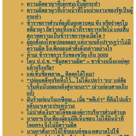
ความผิดอาญาที่เอกชนเป็นผู้กระทำ
ความผิดอาญาที่เจ้าหน้าที่ในหน่วยงานของรัฐเป็นผู้
กระทำ
ข้าราชการส่วนท้องถิ่นถูกควบคุม ขัง หรือจำคุกใน
คดีอาญา ถือว่าละทิ้งหน้าที่ราชการหรือไม่ และสิ้น
สภาพความเป็นข้าราชการลงเมื่อใด ?
ผู้ถูกสั่งลงโทษปลอดออก แต่ภายหลังปรากฏว่าไม่มี
ความผิด จึงเพิกถอนคำสั่งดังกล่าวอย่างไร
ห้าม! ข้าราชการ รับของขวัญ เกิน 3000
โดน ป.ป.ช. “ชี้มูลความผิด” = ขาข้างหนึ่งแหย่คุก
แล้วจริงหรือ?
แค่เซ็นชื่อพลาด… ติดคุกได้ไหม?
“ปล่อยคดีทุจริตทิ้งไว้… ไม่ได้แปลว่า ‘จบ’ แต่คือ
‘เริ่มต้นนับถอยหลังสู่หายนะ’!” (อ่านก่อนสายเกิน
แก้)
ฝันร้ายก่อนวันเกษียณ… เมื่อ “คดีเก่า” ที่ลืมไปแล้ว
กลับมาเคาะประตูบ้าน!
ไม่นำส่งเงินรายได้ขององค์การบริหารส่วนตำบล
นายกฯเป็นเพียงผู้อนุมัติเห็นชอบ ไม่ได้มีหน้าที่
โดยตรง จึงไม่มีความผิด
นายกฯสั่งการให้ใช้รถยนต์ของเทศบาลไปใช้