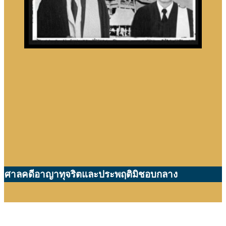
ศาลคดีอาญาทุจริตและประพฤติมิชอบกลาง