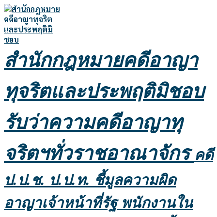
Skip
to
content
สำนักกฎหมายคดีอาญา
ทุจริตและประพฤติมิชอบ
รับว่าความคดีอาญาทุ
จริตฯทั่วราชอาณาจักร
คดี
ป.ป.ช. ป.ป.ท. ชี้มูลความผิด
อาญาเจ้าหน้าที่รัฐ พนักงานใน