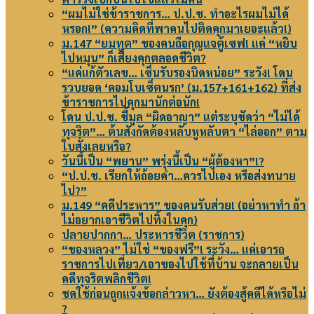
“ผมไม่ใช่ข้าราชการ… ป.ป.ช. ทำอะไรผมไม่ได้
หรอก!” (ความคิดที่พาคนไปติดคุกมาเยอะแล้ว!)
ม.147 “ยมทูต” ของคนถือกุญแจตู้เซฟ! แค่ “หยิบ
ไปหมุน” ก็เสี่ยงคุกตลอดชีวิต?
“แค่แก้ตัวเลข… เซ็นรับรองนิดหน่อย” ระวัง! โดน
รวบยอด ‘คอมโบเซ็ตนรก’ (ม.157+161+162) ที่ส่ง
ข้าราชการไปคุกมานักต่อนัก!
โดน ป.ป.ช. ชี้มูล “ผิดอาญา” แต่ระบุชัดว่า “ไม่ได้
ทุจริต”… ต้นสังกัดต้องหลับหูหลับตา “ไล่ออก” ตาม
ใบสั่งเลยหรือ?
วันนี้เป็น “พยาน” พรุ่งนี้เป็น “ผู้ต้องหา”!?
“ป.ป.ช. เรียกให้ถ้อยคำ…ควรไปเอง หรือส่งทนาย
ไป?”
ม.149 “คดีประหาร” ของคนรับส่วย! (อย่าหาทำ ถ้า
ไม่อยากเอาชีวิตไปทิ้งในคุก)
ปลายปากกา… ประหารชีวิต (ราชการ)
“ของหลวง” ไม่ใช่ “ของฟรี”! ระวัง… แค่เอารถ
ราชการไปเที่ยว/เอาของไปใช้ที่บ้าน จะกลายเป็น
คดีทุจริตพลิกชีวิต!
ชดใช้ก่อนถูกแจ้งข้อกล่าวหา… ยังต้องสู้คดีได้หรือไม่
?