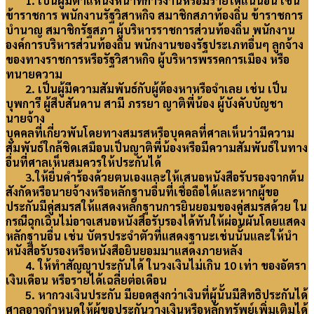
1. เป็นผู้มีตำแหน่งหน้าที่การงานหรือมีรายได้แน่นอน เช่น
ข้าราชการ พนักงานรัฐวิสาหกิจ สมาชิกสภาท้องถิ่น ข้าราชการ
บำนาญ สมาชิกรัฐสภา ผู้บริหารราชการส่วนท้องถิ่น พนักงาน
องค์การบริหารส่วนท้องถิ่น พนักงานของรัฐประเภทอื่นๆ ลูกจ้าง
ของทางราชการหรือรัฐวิสาหกิจ ผู้บริหารพรรคการเมือง หรือ
ทนายความ
2. เป็นผู้มีความสัมพันธ์กับผู้ต้องหาหรือจำเลย เช่น เป็น
บุพการี ผู้สืบสันดาน สามี ภรรยา ญาติพี่น้อง ผู้บังคับบัญชา
นายจ้าง
บุคคลที่เกี่ยวพันโดยทางสมรสหรือบุคคลที่ศาลเห็นว่ามีความ
สัมพันธ์ใกล้ชิดเสมือนเป็นญาติพี่น้องหรือมีความสัมพันธ์ในทาง
อื่นที่ศาลเห็นสมควรให้ประกันได้
3.ให้ยื่นคำร้องด้วยตนเองและให้เสนอหนังสือรับรองจากต้น
สังกัดหรือนายจ้างหรือหลักฐานอื่นที่เชื่อถือได้และหากผู้ขอ
ประกันมีคู่สมรสให้แสดงหลักฐานการยินยอมของคู่สมรสด้วย ใน
กรณีฉุกเฉินไม่อาจเสนอหนังสือรับรองได้ทันให้ผ่อนผันโดยแสดง
หลักฐานอื่น เช่น บัตรประจำตัวที่แสดงฐานะเช่นนั้นและให้นำ
หนังสือรับรองหรือหนังสือยินยอมมาแสดงภายหลัง
4. ให้ทำสัญญาประกันได้ ในวงเงินไม่เกิน 10 เท่า ของอัตรา
เงินเดือน หรือรายได้เฉลี่ยต่อเดือน
5. หากวงเงินประกัน มียอดสูงกว่าเงินที่ผู้นั้นมีสิทธิประกันได้
ศาลอาจกำหนดให้ผู้ขอประกันวางเงินหรือหลักทรัพย์เพิ่มเติมได้