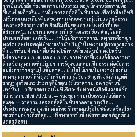
การยื่นหนังสือ ร้องขอความเป็นธรรม ต่อพนักงานอัยการเพื่อ
ชี้แจงข้อเท็จจริง... จนถึง การต่อสู้คดีในชั้นศาล เพื่อปกป้องสิทธิ
เสรีภาพ และเกียรติยศของท่าน ด้วยความมุ่งมั่นและยุติธรรม
'เพราะคดีอาญาทุจริต คือเดิมพันของตำแหน่งหน้าที่และ
อิสรภาพ'... เลือกทนายความที่เข้าใจและเชี่ยวชาญในคดี
ประเภทนี้อย่างแท้จริง... เราให้บริการว่าความเฉพาะคดีอาญา
ทุจริตและประพฤติมิชอบเท่านั้น ยืนยันในความเชี่ยวชาญเจาะ
ลึก... พร้อมทำหน้าที่แก้ต่างให้ท่านตั้งแต่ต้นน้ำ ทั้งในชั้น
ไต่สวนของ ป.ป.ช. และ ป.ป.ท. การทำคำชี้แจงแก้ข้อกล่าวหา
ด้วยข้อกฎหมายที่แม่นยำ การร้องขอความเป็นธรรมต่ออัยการ
จนถึงการว่าความในชั้นศาล... มั่นใจให้เราเป็นเกราะป้องกัน
ทางกฎหมายที่ดีที่สุดสำหรับท่าน ผู้เชี่ยวชาญตัวจริงด้าน คดี
อาญาทุจริตและประพฤติมิชอบ (รับว่าความเฉพาะด้านนี้
เท่านั้น)... บริการครบจบในที่เดียว: รับทำหนังสือชี้แจงแก้ข้อ
กล่าวหา ป.ป.ช./ป.ป.ท. — ร้องขอความเป็นธรรมต่ออัยการ
สูงสุด — ว่าความและต่อสู้คดีในชั้นศาลอาญาทุจริต...
ประสบการณ์สูง มุ่งเน้นผลลัพธ์ รักษาผลประโยชน์และชื่อเสียง
ของท่านอย่างถึงที่สุด... ปรึกษาเราวันนี้ เพื่อทางออกที่ถูกต้อง
และยุติธรรม