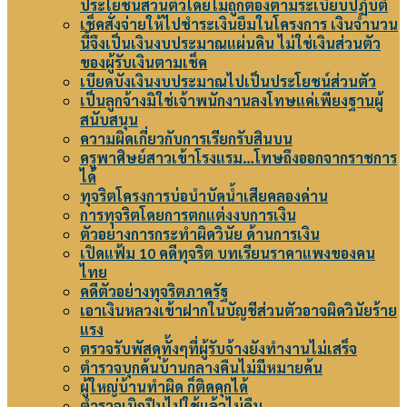
ประโยชน์ส่วนตัวโดยไม่ถูกต้องตามระเบียบปฏิบัติ
เช็คสั่งจ่ายให้ไปชำระเงินยืมในโครงการ เงินจำนวน
นี้จึงเป็นเงินงบประมาณแผ่นดิน ไม่ใช่เงินส่วนตัว
ของผู้รับเงินตามเช็ค
เบียดบังเงินงบประมาณไปเป็นประโยชน์ส่วนตัว
เป็นลูกจ้างมิใช่เจ้าพนักงานลงโทษแค่เพียงฐานผู้
สนับสนุน
ความผิดเกี่ยวกับการเรียกรับสินบน
ครูพาศิษย์สาวเข้าโรงแรม…โทษถึงออกจากราชการ
ได้
ทุจริตโครงการบ่อบำบัดน้ำเสียคลองด่าน
การทุจริตโดยการตกแต่งงบการเงิน
ตัวอย่างการกระทำผิดวินัย ด้านการเงิน
เปิดแฟ้ม 10 คดีทุจริต บทเรียนราคาแพงของคน
ไทย
คดีตัวอย่างทุจริตภาครัฐ
เอาเงินหลวงเข้าฝากในบัญชีส่วนตัวอาจผิดวินัยร้าย
แรง
ตรวจรับพัสดุทั้งๆที่ผู้รับจ้างยังทำงานไม่เสร็จ
ตำรวจบุกค้นบ้านกลางคืนไม่มีหมายค้น
ผู้ใหญ่บ้านทำผิด ก็ติดคุกได้
ตำรวจเบิกปืนไปใช้แล้วไม่คืน