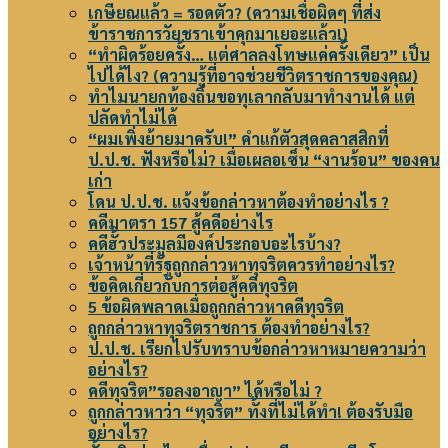
เกษียณแล้ว = รอดตัว? (ความเชื่อผิดๆ ที่ส่ง
ข้าราชการวัยชราเข้าคุกมาเยอะแล้ว!)
“ทำผิดร้อยครั้ง… แต่ศาลลงโทษแค่ครั้งเดียว” เป็น
ไปได้ไง? (ความรู้ที่อาจช่วยชีวิตราชการของคุณ)
ทำไมนายกท้องถิ่นขอทุเลากลับมาทำงานได้ แต่
ปลัดทำไม่ได้
“ผมเพิ่งย้ายมาครับ!” คำแก้ตัวสุดคลาสสิกที่
ป.ป.ช. ฟังหรือไม่? เมื่อเผลอเซ็น “งานร้อน” ของคน
เก่า
โดน ป.ป.ช. แจ้งข้อกล่าวหาต้องทำอย่างไร ?
คดีมาตรา 157 สู้คดีอย่างไร
คดีฮั้วประมูลมีองค์ประกอบอะไรบ้าง?
เจ้าหน้าที่รัฐถูกกล่าวหาทุจริตควรทำอย่างไร?
ข้อคิดเกี่ยวกับการต่อสู้คดีทุจริต
5 ข้อผิดพลาดเมื่อถูกกล่าวหาคดีทุจริต
ถูกกล่าวหาทุจริตราชการ ต้องทำอย่างไร?
ป.ป.ช. เรียกไปรับทราบข้อกล่าวหาหมายความว่า
อย่างไร?
คดีทุจริต”รอลงอาญา” ได้หรือไม่ ?
ถูกกล่าวหาว่า “ทุจริต” ทั้งที่ไม่ได้ทำ! ต้องรับมือ
อย่างไร?