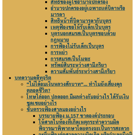
สิทธิของผู้ใช้อำนาจปกครอง
อำนาจปกครองอยู่เฉพาะแต่บิดาหรือ
มารดา
สิทธิหน้าที่บิดามารดากับบุตร
เหตุฟ้องขอให้รับเด็กเป็นบุตร
บุตรนอกสมรสเป็นบุตรชอบด้วย
กฎหมาย
การฟ้องไม่รับเด็กเป็นบุตร
การหย่า
การสมรสเป็นโมฆะ
ทรัพย์สินระหว่างสามีภริยา
ความสัมพันธ์ระหว่างสามีภริยา
บทความคดีทุจริต
“ไม่ได้อมเงินหลวงสักบาท”… ทำไมยังเสี่ยงคุก
ตลอดชีวิต?
โทษไล่ออก ปลดออก มีผลต่างกันอย่างไร ได้รับเงิน
ชดเชยอย่างไร
ชั้นตรวจฟ้องศาลมองอย่างไร
บรรยายฟ้อง ม.157 ขาดองค์ประกอบ
ให้ศาลในท้องที่เกิดเหตุกระทำความผิด
พิจารณาพิพากษาโดยตรงจะเป็นการสะดวก
จะยื่นฟ้องต่อศาลความผิดเกิด หรือจำเลยมีภูมิ