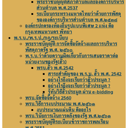
พระราชบัญญัติสภาตำบลและองค์การบริหาร
ส่วนตำบล พ.ศ.2537
ระเบียบกระทรวงมหาดไทยว่าด้วยการพัสดุ
ขององค์การบริหารส่วนตำบล พ.ศ.๒๕๓๘
องค์กรปกครองท้องถิ่นรูปแบบพิเศษ 2 แห่ง คือ
กรุงเทพมหานคร พัทยา
พ.ร.บ./พ.ร.ป./กฎ/ระเบียบ
พระราชบัญญัติ การจัดซื้อจัดจ้างและการบริหาร
พัสดุภาครัฐ พ.ศ. ๒๕๖๐
พ.ร.บ.ว่าด้วยความผิดเกี่ยวกับการเสนอราคาต่อ
หน่วยงานของรัฐ(ฮั้ว)
พรบ.ฮั้ว พ.ศ.2542
สาระสำคัญของ พ.ร.บ. ฮั้ว พ.ศ. 2542
อย่างไรถึงจะเรียกว่าฮั้วประมูล ?
อย่างไรถึงจะเรียกว่าฮั้วประมูล ?
รู้ทันวิธีฮั้วประมูล ผ่าน e-bidding
พรบ.จัดซื้อจัดจ้าง 2560
พรบ.วิธีการงบประมาณ พ.ศ.๒๕๖๑
งบประมาณแผ่นดิน คืออะไร
พรบ.วินัยการเงินการคลังของรัฐ พ.ศ.๒๕๖๑
พระราชบัญญัติระเบียบข้าราชการพลเรือน
พ.ศ.2551