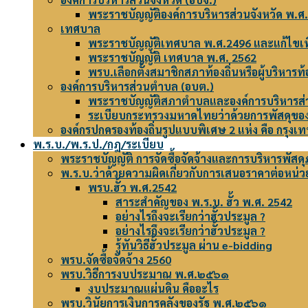
พระราชบัญญัติองค์การบริหารส่วนจังหวัด พ.ศ
เทศบาล
พระราชบัญญัติเทศบาล พ.ศ.2496 และแก้ไขเพิ
พระราชบัญญัติ เทศบาล พ.ศ. 2562
พรบ.เลือกตั้งสมาชิกสภาท้องถิ่นหรือผู้บริหารท้
องค์การบริหารส่วนตำบล (อบต.)
พระราชบัญญัติสภาตำบลและองค์การบริหารส
ระเบียบกระทรวงมหาดไทยว่าด้วยการพัสดุขอ
องค์กรปกครองท้องถิ่นรูปแบบพิเศษ 2 แห่ง คือ กรุ
พ.ร.บ./พ.ร.ป./กฎ/ระเบียบ
พระราชบัญญัติ การจัดซื้อจัดจ้างและการบริหารพัสด
พ.ร.บ.ว่าด้วยความผิดเกี่ยวกับการเสนอราคาต่อหน่วย
พรบ.ฮั้ว พ.ศ.2542
สาระสำคัญของ พ.ร.บ. ฮั้ว พ.ศ. 2542
อย่างไรถึงจะเรียกว่าฮั้วประมูล ?
อย่างไรถึงจะเรียกว่าฮั้วประมูล ?
รู้ทันวิธีฮั้วประมูล ผ่าน e-bidding
พรบ.จัดซื้อจัดจ้าง 2560
พรบ.วิธีการงบประมาณ พ.ศ.๒๕๖๑
งบประมาณแผ่นดิน คืออะไร
พรบ.วินัยการเงินการคลังของรัฐ พ.ศ.๒๕๖๑