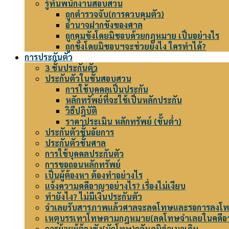
รู้ทันพนักงานสอบสวน
ถูกตำรวจจับ(การควบคุมตัว)
อำนาจฝากขังของศาล
ถูกคุมขังโดยมิชอบด้วยกฎหมาย เป็นอย่างไร
ถูกขังโดยมิชอบฯจะช่วยยังไง ใครทำได้?
การประกันตัว
3 ชั้นประกันตัว
ประกันตัวในชั้นสอบสวน
การใช้บุคคลเป็นประกัน
หลักทรัพย์ที่จะใช้เป็นหลักประกัน
วิธีปฎิบัติ
ราคาประเมิน หลักทรัพย์ (ขั้นต่ำ)
ประกันตัวชั้นอัยการ
ประกันตัวชั้นศาล
การใช้บุคคลประกันตัว
การขอถอนหลักทรัพย์
เป็นผู้ต้องหา ต้องทำอย่างไร
แจ้งความคดีอาญาอย่างไร? เรื่องไม่เงียบ
ทำยังไง? ไม่มีเงินประกันตัว
จำเลยรับสารภาพแล้วศาลจะลดโทษและรอการลงโทษ
เหตุบรรเทาโทษตามกฎหมาย(ลดโทษจำเลยในคดีอ
การย้ายผู้ต้องขัง(นักโทษ)กลับภูมิลำเนาเดิม