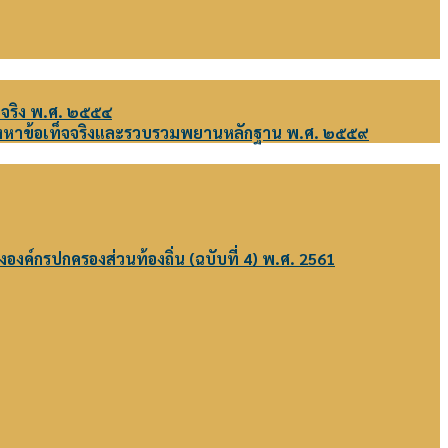
จจริง พ.ศ. ๒๕๕๔
แสวงหาข้อเท็จจริงและรวบรวมพยานหลักฐาน พ.ศ. ๒๕๕๙
งค์กรปกครองส่วนท้องถิ่น (ฉบับที่ 4) พ.ศ. 2561