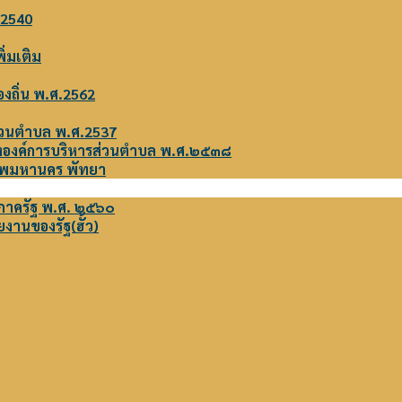
.2540
่มเติม
องถิ่น พ.ศ.2562
่วนตำบล พ.ศ.2537
งองค์การบริหารส่วนตำบล พ.ศ.๒๕๓๘
งเทพมหานคร พัทยา
ุภาครัฐ พ.ศ. ๒๕๖๐
งานของรัฐ(ฮั้ว)