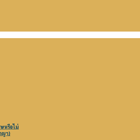
หรือไม่
าญา)