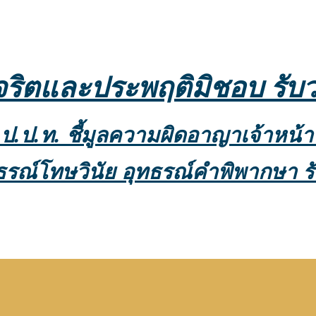
ริตและประพฤติมิชอบ
รับ
 ป.ป.ท. ชี้มูลความผิดอาญาเจ้าหน้
ทธรณ์โทษวินัย อุทธรณ์คำพิพากษา 