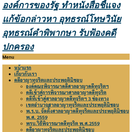
องค์การของรัฐ
ทำหนังสือชี้แจง
แก้ข้อกล่าวหา อุทธรณ์โทษวินัย
อุทธรณ์คำพิพากษา รับฟ้องคดี
ปกครอง
Primary
Menu
Navigation
หน้าแรก
Menu
เกี่ยวกับเรา
คดีอาญาทุจริตและประพฤติมิชอบ
องค์คณะพิจารณาคดีศาลอาญาคดีทุจริตฯ
คดีเข้าสู่การพิจารณาศาลอาญาคดีทุจริต
คดีที่เข้าสู่ศาลอาญาคดีทุจริตฯ 3 ช่องทาง
เขตอำนาจศาลอาญาทุจริตและประพฤติมิชอบ
พ.ร.บ. จัดตั้งศาลอาญาคดีทุจริตและประพฤติมิชอบ
พ.ศ. 2559
พรบ.วิธีพิจารณาคดีทุจริต พ.ศ.2559
คดีอาญาทุจริตและประพฤติมิชอบ