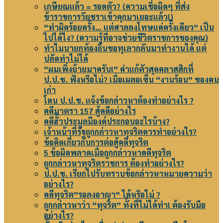
เกษียณแล้ว = รอดตัว? (ความเชื่อผิดๆ ที่ส่ง
ข้าราชการวัยชราเข้าคุกมาเยอะแล้ว!)
“ทำผิดร้อยครั้ง… แต่ศาลลงโทษแค่ครั้งเดียว” เป็น
ไปได้ไง? (ความรู้ที่อาจช่วยชีวิตราชการของคุณ)
ทำไมนายกท้องถิ่นขอทุเลากลับมาทำงานได้ แต่
ปลัดทำไม่ได้
“ผมเพิ่งย้ายมาครับ!” คำแก้ตัวสุดคลาสสิกที่
ป.ป.ช. ฟังหรือไม่? เมื่อเผลอเซ็น “งานร้อน” ของคน
เก่า
โดน ป.ป.ช. แจ้งข้อกล่าวหาต้องทำอย่างไร ?
คดีมาตรา 157 สู้คดีอย่างไร
คดีฮั้วประมูลมีองค์ประกอบอะไรบ้าง?
เจ้าหน้าที่รัฐถูกกล่าวหาทุจริตควรทำอย่างไร?
ข้อคิดเกี่ยวกับการต่อสู้คดีทุจริต
5 ข้อผิดพลาดเมื่อถูกกล่าวหาคดีทุจริต
ถูกกล่าวหาทุจริตราชการ ต้องทำอย่างไร?
ป.ป.ช. เรียกไปรับทราบข้อกล่าวหาหมายความว่า
อย่างไร?
คดีทุจริต”รอลงอาญา” ได้หรือไม่ ?
ถูกกล่าวหาว่า “ทุจริต” ทั้งที่ไม่ได้ทำ! ต้องรับมือ
อย่างไร?