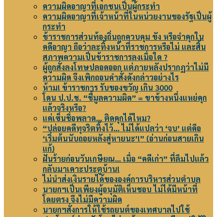
ความผิดอาญาที่เอกชนเป็นผู้กระทำ
ความผิดอาญาที่เจ้าหน้าที่ในหน่วยงานของรัฐเป็นผู้
กระทำ
ข้าราชการส่วนท้องถิ่นถูกควบคุม ขัง หรือจำคุกใน
คดีอาญา ถือว่าละทิ้งหน้าที่ราชการหรือไม่ และสิ้น
สภาพความเป็นข้าราชการลงเมื่อใด ?
ผู้ถูกสั่งลงโทษปลอดออก แต่ภายหลังปรากฏว่าไม่มี
ความผิด จึงเพิกถอนคำสั่งดังกล่าวอย่างไร
ห้าม! ข้าราชการ รับของขวัญ เกิน 3000
โดน ป.ป.ช. “ชี้มูลความผิด” = ขาข้างหนึ่งแหย่คุก
แล้วจริงหรือ?
แค่เซ็นชื่อพลาด… ติดคุกได้ไหม?
“ปล่อยคดีทุจริตทิ้งไว้… ไม่ได้แปลว่า ‘จบ’ แต่คือ
‘เริ่มต้นนับถอยหลังสู่หายนะ’!” (อ่านก่อนสายเกิน
แก้)
ฝันร้ายก่อนวันเกษียณ… เมื่อ “คดีเก่า” ที่ลืมไปแล้ว
กลับมาเคาะประตูบ้าน!
ไม่นำส่งเงินรายได้ขององค์การบริหารส่วนตำบล
นายกฯเป็นเพียงผู้อนุมัติเห็นชอบ ไม่ได้มีหน้าที่
โดยตรง จึงไม่มีความผิด
นายกฯสั่งการให้ใช้รถยนต์ของเทศบาลไปใช้