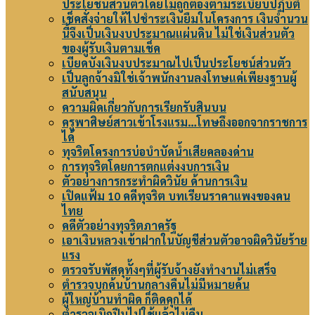
ประโยชน์ส่วนตัวโดยไม่ถูกต้องตามระเบียบปฏิบัติ
เช็คสั่งจ่ายให้ไปชำระเงินยืมในโครงการ เงินจำนวน
นี้จึงเป็นเงินงบประมาณแผ่นดิน ไม่ใช่เงินส่วนตัว
ของผู้รับเงินตามเช็ค
เบียดบังเงินงบประมาณไปเป็นประโยชน์ส่วนตัว
เป็นลูกจ้างมิใช่เจ้าพนักงานลงโทษแค่เพียงฐานผู้
สนับสนุน
ความผิดเกี่ยวกับการเรียกรับสินบน
ครูพาศิษย์สาวเข้าโรงแรม…โทษถึงออกจากราชการ
ได้
ทุจริตโครงการบ่อบำบัดน้ำเสียคลองด่าน
การทุจริตโดยการตกแต่งงบการเงิน
ตัวอย่างการกระทำผิดวินัย ด้านการเงิน
เปิดแฟ้ม 10 คดีทุจริต บทเรียนราคาแพงของคน
ไทย
คดีตัวอย่างทุจริตภาครัฐ
เอาเงินหลวงเข้าฝากในบัญชีส่วนตัวอาจผิดวินัยร้าย
แรง
ตรวจรับพัสดุทั้งๆที่ผู้รับจ้างยังทำงานไม่เสร็จ
ตำรวจบุกค้นบ้านกลางคืนไม่มีหมายค้น
ผู้ใหญ่บ้านทำผิด ก็ติดคุกได้
ตำรวจเบิกปืนไปใช้แล้วไม่คืน