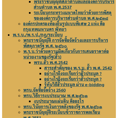
พระราชบัญญัติสภาตำบลและองค์การบริหาร
ส่วนตำบล พ.ศ.2537
ระเบียบกระทรวงมหาดไทยว่าด้วยการพัสดุ
ขององค์การบริหารส่วนตำบล พ.ศ.๒๕๓๘
องค์กรปกครองท้องถิ่นรูปแบบพิเศษ 2 แห่ง คือ
กรุงเทพมหานคร พัทยา
พ.ร.บ./พ.ร.ป./กฎ/ระเบียบ
พระราชบัญญัติ การจัดซื้อจัดจ้างและการบริหาร
พัสดุภาครัฐ พ.ศ. ๒๕๖๐
พ.ร.บ.ว่าด้วยความผิดเกี่ยวกับการเสนอราคาต่อ
หน่วยงานของรัฐ(ฮั้ว)
พรบ.ฮั้ว พ.ศ.2542
สาระสำคัญของ พ.ร.บ. ฮั้ว พ.ศ. 2542
อย่างไรถึงจะเรียกว่าฮั้วประมูล ?
อย่างไรถึงจะเรียกว่าฮั้วประมูล ?
รู้ทันวิธีฮั้วประมูล ผ่าน e-bidding
พรบ.จัดซื้อจัดจ้าง 2560
พรบ.วิธีการงบประมาณ พ.ศ.๒๕๖๑
งบประมาณแผ่นดิน คืออะไร
พรบ.วินัยการเงินการคลังของรัฐ พ.ศ.๒๕๖๑
พระราชบัญญัติระเบียบข้าราชการพลเรือน
พ.ศ.2551