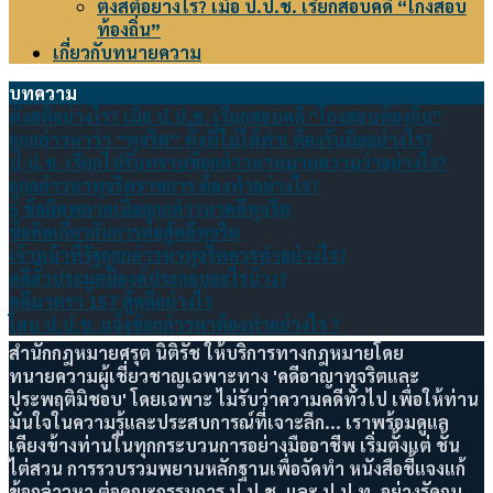
ตั้งสติอย่างไร? เมื่อ ป.ป.ช. เรียกสอบคดี “โกงสอบ
ท้องถิ่น”
เกี่ยวกับทนายความ
บทความ
ตั้งสติอย่างไร? เมื่อ ป.ป.ช. เรียกสอบคดี “โกงสอบท้องถิ่น”
ถูกกล่าวหาว่า “ทุจริต” ทั้งที่ไม่ได้ทำ! ต้องรับมืออย่างไร?
ป.ป.ช. เรียกไปรับทราบข้อกล่าวหาหมายความว่าอย่างไร?
ถูกกล่าวหาทุจริตราชการ ต้องทำอย่างไร?
5 ข้อผิดพลาดเมื่อถูกกล่าวหาคดีทุจริต
ข้อคิดเกี่ยวกับการต่อสู้คดีทุจริต
เจ้าหน้าที่รัฐถูกกล่าวหาทุจริตควรทำอย่างไร?
คดีฮั้วประมูลมีองค์ประกอบอะไรบ้าง?
คดีมาตรา 157 สู้คดีอย่างไร
โดน ป.ป.ช. แจ้งข้อกล่าวหาต้องทำอย่างไร ?
สำนักกฎหมายศรุต นิติรัช ให้บริการทางกฎหมายโดย
ทนายความผู้เชี่ยวชาญเฉพาะทาง 'คดีอาญาทุจริตและ
ประพฤติมิชอบ' โดยเฉพาะ ไม่รับว่าความคดีทั่วไป เพื่อให้ท่าน
มั่นใจในความรู้และประสบการณ์ที่เจาะลึก... เราพร้อมดูแล
เคียงข้างท่านในทุกกระบวนการอย่างมืออาชีพ เริ่มตั้งแต่ ชั้น
ไต่สวน การรวบรวมพยานหลักฐานเพื่อจัดทำ หนังสือชี้แจงแก้
ข้อกล่าวหา ต่อคณะกรรมการ ป.ป.ช. และ ป.ป.ท. อย่างรัดกุม...