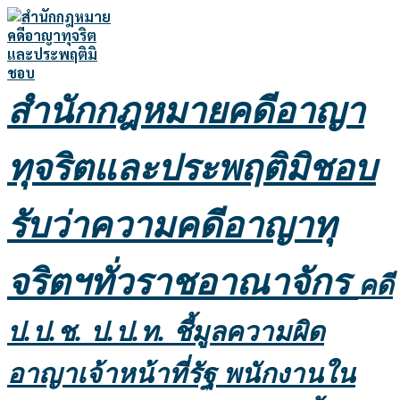
Skip
to
content
สำนักกฎหมายคดีอาญา
ทุจริตและประพฤติมิชอบ
รับว่าความคดีอาญาทุ
จริตฯทั่วราชอาณาจักร
คดี
ป.ป.ช. ป.ป.ท. ชี้มูลความผิด
อาญาเจ้าหน้าที่รัฐ พนักงานใน