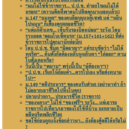
“ผมไม่ใช่ข้าราชการ… ป.ป.ช. ทำอะไรผมไม่ได้
หรอก!” (ความคิดที่พาคนไปติดคุกมาเยอะแล้ว!)
ม.147 “ยมทูต” ของคนถือกุญแจตู้เซฟ! แค่ “หยิบ
ไปหมุน” ก็เสี่ยงคุกตลอดชีวิต?
“แค่แก้ตัวเลข… เซ็นรับรองนิดหน่อย” ระวัง! โดน
รวบยอด ‘คอมโบเซ็ตนรก’ (ม.157+161+162) ที่ส่ง
ข้าราชการไปคุกมานักต่อนัก!
โดน ป.ป.ช. ชี้มูล “ผิดอาญา” แต่ระบุชัดว่า “ไม่ได้
ทุจริต”… ต้นสังกัดต้องหลับหูหลับตา “ไล่ออก” ตาม
ใบสั่งเลยหรือ?
วันนี้เป็น “พยาน” พรุ่งนี้เป็น “ผู้ต้องหา”!?
“ป.ป.ช. เรียกให้ถ้อยคำ…ควรไปเอง หรือส่งทนาย
ไป?”
ม.149 “คดีประหาร” ของคนรับส่วย! (อย่าหาทำ ถ้า
ไม่อยากเอาชีวิตไปทิ้งในคุก)
ปลายปากกา… ประหารชีวิต (ราชการ)
“ของหลวง” ไม่ใช่ “ของฟรี”! ระวัง… แค่เอารถ
ราชการไปเที่ยว/เอาของไปใช้ที่บ้าน จะกลายเป็น
คดีทุจริตพลิกชีวิต!
ชดใช้ก่อนถูกแจ้งข้อกล่าวหา… ยังต้องสู้คดีได้หรือไม่
?