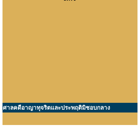
ศาลคดีอาญาทุจริตและประพฤติมิชอบกลาง