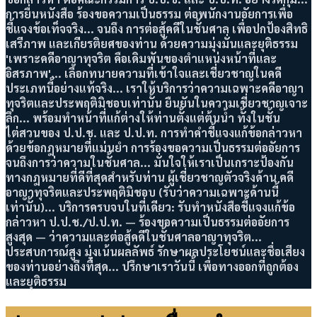
การยื่นหนังสือ ร้องขอความเป็นธรรม ต่อพนักงานอัยการเพื่อ
ชี้แจงข้อเท็จจริง... จนถึง การต่อสู้คดีในชั้นศาล เพื่อปกป้องสิทธิ
เสรีภาพ และเกียรติยศของท่าน ด้วยความมุ่งมั่นและยุติธรรม
'เพราะคดีอาญาทุจริต คือเดิมพันของตำแหน่งหน้าที่และ
อิสรภาพ'... เลือกทนายความที่เข้าใจและเชี่ยวชาญในคดี
ประเภทนี้อย่างแท้จริง... เราให้บริการว่าความเฉพาะคดีอาญา
ทุจริตและประพฤติมิชอบเท่านั้น ยืนยันในความเชี่ยวชาญเจาะ
ลึก... พร้อมทำหน้าที่แก้ต่างให้ท่านตั้งแต่ต้นน้ำ ทั้งในชั้น
ไต่สวนของ ป.ป.ช. และ ป.ป.ท. การทำคำชี้แจงแก้ข้อกล่าวหา
ด้วยข้อกฎหมายที่แม่นยำ การร้องขอความเป็นธรรมต่ออัยการ
จนถึงการว่าความในชั้นศาล... มั่นใจให้เราเป็นเกราะป้องกัน
ทางกฎหมายที่ดีที่สุดสำหรับท่าน ผู้เชี่ยวชาญตัวจริงด้าน คดี
อาญาทุจริตและประพฤติมิชอบ (รับว่าความเฉพาะด้านนี้
เท่านั้น)... บริการครบจบในที่เดียว: รับทำหนังสือชี้แจงแก้ข้อ
กล่าวหา ป.ป.ช./ป.ป.ท. — ร้องขอความเป็นธรรมต่ออัยการ
สูงสุด — ว่าความและต่อสู้คดีในชั้นศาลอาญาทุจริต...
ประสบการณ์สูง มุ่งเน้นผลลัพธ์ รักษาผลประโยชน์และชื่อเสียง
ของท่านอย่างถึงที่สุด... ปรึกษาเราวันนี้ เพื่อทางออกที่ถูกต้อง
และยุติธรรม