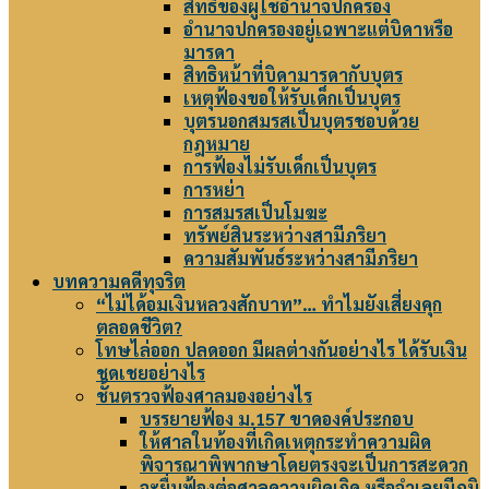
สิทธิของผู้ใช้อำนาจปกครอง
อำนาจปกครองอยู่เฉพาะแต่บิดาหรือ
มารดา
สิทธิหน้าที่บิดามารดากับบุตร
เหตุฟ้องขอให้รับเด็กเป็นบุตร
บุตรนอกสมรสเป็นบุตรชอบด้วย
กฎหมาย
การฟ้องไม่รับเด็กเป็นบุตร
การหย่า
การสมรสเป็นโมฆะ
ทรัพย์สินระหว่างสามีภริยา
ความสัมพันธ์ระหว่างสามีภริยา
บทความคดีทุจริต
“ไม่ได้อมเงินหลวงสักบาท”… ทำไมยังเสี่ยงคุก
ตลอดชีวิต?
โทษไล่ออก ปลดออก มีผลต่างกันอย่างไร ได้รับเงิน
ชดเชยอย่างไร
ชั้นตรวจฟ้องศาลมองอย่างไร
บรรยายฟ้อง ม.157 ขาดองค์ประกอบ
ให้ศาลในท้องที่เกิดเหตุกระทำความผิด
พิจารณาพิพากษาโดยตรงจะเป็นการสะดวก
จะยื่นฟ้องต่อศาลความผิดเกิด หรือจำเลยมีภูมิ