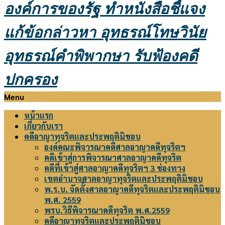
องค์การของรัฐ
ทำหนังสือชี้แจง
แก้ข้อกล่าวหา อุทธรณ์โทษวินัย
อุทธรณ์คำพิพากษา รับฟ้องคดี
ปกครอง
Primary
Menu
Navigation
หน้าแรก
Menu
เกี่ยวกับเรา
คดีอาญาทุจริตและประพฤติมิชอบ
องค์คณะพิจารณาคดีศาลอาญาคดีทุจริตฯ
คดีเข้าสู่การพิจารณาศาลอาญาคดีทุจริต
คดีที่เข้าสู่ศาลอาญาคดีทุจริตฯ 3 ช่องทาง
เขตอำนาจศาลอาญาทุจริตและประพฤติมิชอบ
พ.ร.บ. จัดตั้งศาลอาญาคดีทุจริตและประพฤติมิชอบ
พ.ศ. 2559
พรบ.วิธีพิจารณาคดีทุจริต พ.ศ.2559
คดีอาญาทุจริตและประพฤติมิชอบ