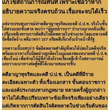
แก้ไขสถานการณ์ทันที เพราะเชื่อว่าหาก
อธิบายความจริงครบถ้วน เรื่องจะจบได้เร็ว
แต่จากประสบการณ์ทำคดีอาญาทุจริตและคดี ป.ป.ช. จริงในชั้น
ไต่สวนและชั้นศาล พบว่า “ผู้ถูกกล่าวหา” จำนวนมากกลับเสีย
เปรียบคดีเพราะการตัดสินใจผิดพลาดในช่วงแรก โดยเฉพาะคดี
จัดซื้อจัดจ้าง คดีมาตรา 157 หรือคดีเกี่ยวกับเจ้าหน้าที่รัฐ
บทความนี้จะสรุป 5 ข้อผิดพลาดสำคัญที่พบได้บ่อยในคดีทุจริต
พร้อมแนวทางรับมืออย่างถูกต้องในมุมมองของทนายคดี ป.ป.ช.
เชียงใหม่ เพื่อช่วยให้ผู้ที่กำลังกังวลเรื่องคดีเข้าใจสถานการณ์
และวางแนวทางต่อสู้คดีได้เหมาะสมมากขึ้น
คดีอาญาทุจริตและคดี ป.ป.ช. เป็นคดีที่มีราย
ละเอียดเฉพาะตัว ทั้งเรื่องเอกสาร ขั้นตอนราชการ
และองค์ประกอบทางกฎหมาย หลายครั้งผู้ถูกกล่าว
หาไม่ได้เสียเปรียบเพราะข้อเท็จจริงเพียงอย่างเดียว
แต่เกิดจากการตัดสินใจผิดพลาดในช่วงเริ่มต้นของ