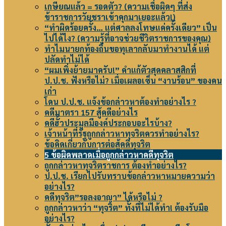
เกษียณแล้ว = รอดตัว? (ความเชื่อผิดๆ ที่ส่ง
ข้าราชการวัยชราเข้าคุกมาเยอะแล้ว!)
“ทำผิดร้อยครั้ง… แต่ศาลลงโทษแค่ครั้งเดียว” เป็น
ไปได้ไง? (ความรู้ที่อาจช่วยชีวิตราชการของคุณ)
ทำไมนายกท้องถิ่นขอทุเลากลับมาทำงานได้ แต่
ปลัดทำไม่ได้
“ผมเพิ่งย้ายมาครับ!” คำแก้ตัวสุดคลาสสิกที่
ป.ป.ช. ฟังหรือไม่? เมื่อเผลอเซ็น “งานร้อน” ของคน
เก่า
โดน ป.ป.ช. แจ้งข้อกล่าวหาต้องทำอย่างไร ?
คดีมาตรา 157 สู้คดีอย่างไร
คดีฮั้วประมูลมีองค์ประกอบอะไรบ้าง?
เจ้าหน้าที่รัฐถูกกล่าวหาทุจริตควรทำอย่างไร?
ข้อคิดเกี่ยวกับการต่อสู้คดีทุจริต
5 ข้อผิดพลาดเมื่อถูกกล่าวหาคดีทุจริต
ถูกกล่าวหาทุจริตราชการ ต้องทำอย่างไร?
ป.ป.ช. เรียกไปรับทราบข้อกล่าวหาหมายความว่า
อย่างไร?
คดีทุจริต”รอลงอาญา” ได้หรือไม่ ?
ถูกกล่าวหาว่า “ทุจริต” ทั้งที่ไม่ได้ทำ! ต้องรับมือ
อย่างไร?