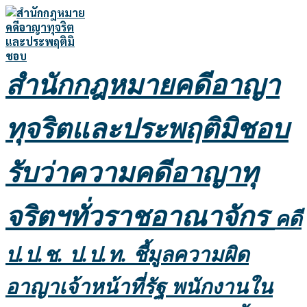
Skip
to
content
สำนักกฎหมายคดีอาญา
ทุจริตและประพฤติมิชอบ
รับว่าความคดีอาญาทุ
จริตฯทั่วราชอาณาจักร
คดี
ป.ป.ช. ป.ป.ท. ชี้มูลความผิด
อาญาเจ้าหน้าที่รัฐ พนักงานใน