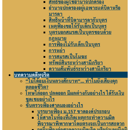
สิทธิของผู้ใช้อำนาจปกครอง
อำนาจปกครองอยู่เฉพาะแต่บิดาหรือ
มารดา
สิทธิหน้าที่บิดามารดากับบุตร
เหตุฟ้องขอให้รับเด็กเป็นบุตร
บุตรนอกสมรสเป็นบุตรชอบด้วย
กฎหมาย
การฟ้องไม่รับเด็กเป็นบุตร
การหย่า
การสมรสเป็นโมฆะ
ทรัพย์สินระหว่างสามีภริยา
ความสัมพันธ์ระหว่างสามีภริยา
บทความคดีทุจริต
“ไม่ได้อมเงินหลวงสักบาท”… ทำไมยังเสี่ยงคุก
ตลอดชีวิต?
โทษไล่ออก ปลดออก มีผลต่างกันอย่างไร ได้รับเงิน
ชดเชยอย่างไร
ชั้นตรวจฟ้องศาลมองอย่างไร
บรรยายฟ้อง ม.157 ขาดองค์ประกอบ
ให้ศาลในท้องที่เกิดเหตุกระทำความผิด
พิจารณาพิพากษาโดยตรงจะเป็นการสะดวก
จะยื่นฟ้องต่อศาลความผิดเกิด หรือจำเลยมีภูมิ