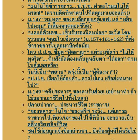
“ผมไม่ใช่ข้าราชการ… ป.ป.ช. ทำอะไรผมไม่ได้
หรอก!” (ความคิดที่พาคนไปติดคุกมาเยอะแล้ว!)
ม.147 “ยมทูต” ของคนถือกุญแจตู้เซฟ! แค่ “หยิบ
ไปหมุน” ก็เสี่ยงคุกตลอดชีวิต?
“แค่แก้ตัวเลข… เซ็นรับรองนิดหน่อย” ระวัง! โดน
รวบยอด ‘คอมโบเซ็ตนรก’ (ม.157+161+162) ที่ส่ง
ข้าราชการไปคุกมานักต่อนัก!
โดน ป.ป.ช. ชี้มูล “ผิดอาญา” แต่ระบุชัดว่า “ไม่ได้
ทุจริต”… ต้นสังกัดต้องหลับหูหลับตา “ไล่ออก” ตาม
ใบสั่งเลยหรือ?
วันนี้เป็น “พยาน” พรุ่งนี้เป็น “ผู้ต้องหา”!?
“ป.ป.ช. เรียกให้ถ้อยคำ…ควรไปเอง หรือส่งทนาย
ไป?”
ม.149 “คดีประหาร” ของคนรับส่วย! (อย่าหาทำ ถ้า
ไม่อยากเอาชีวิตไปทิ้งในคุก)
ปลายปากกา… ประหารชีวิต (ราชการ)
“ของหลวง” ไม่ใช่ “ของฟรี”! ระวัง… แค่เอารถ
ราชการไปเที่ยว/เอาของไปใช้ที่บ้าน จะกลายเป็น
คดีทุจริตพลิกชีวิต!
ชดใช้ก่อนถูกแจ้งข้อกล่าวหา… ยังต้องสู้คดีได้หรือไม่
?