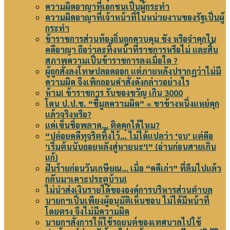
ความผิดอาญาที่เอกชนเป็นผู้กระทำ
ความผิดอาญาที่เจ้าหน้าที่ในหน่วยงานของรัฐเป็นผู้
กระทำ
ข้าราชการส่วนท้องถิ่นถูกควบคุม ขัง หรือจำคุกใน
คดีอาญา ถือว่าละทิ้งหน้าที่ราชการหรือไม่ และสิ้น
สภาพความเป็นข้าราชการลงเมื่อใด ?
ผู้ถูกสั่งลงโทษปลอดออก แต่ภายหลังปรากฏว่าไม่มี
ความผิด จึงเพิกถอนคำสั่งดังกล่าวอย่างไร
ห้าม! ข้าราชการ รับของขวัญ เกิน 3000
โดน ป.ป.ช. “ชี้มูลความผิด” = ขาข้างหนึ่งแหย่คุก
แล้วจริงหรือ?
แค่เซ็นชื่อพลาด… ติดคุกได้ไหม?
“ปล่อยคดีทุจริตทิ้งไว้… ไม่ได้แปลว่า ‘จบ’ แต่คือ
‘เริ่มต้นนับถอยหลังสู่หายนะ’!” (อ่านก่อนสายเกิน
แก้)
ฝันร้ายก่อนวันเกษียณ… เมื่อ “คดีเก่า” ที่ลืมไปแล้ว
กลับมาเคาะประตูบ้าน!
ไม่นำส่งเงินรายได้ขององค์การบริหารส่วนตำบล
นายกฯเป็นเพียงผู้อนุมัติเห็นชอบ ไม่ได้มีหน้าที่
โดยตรง จึงไม่มีความผิด
นายกฯสั่งการให้ใช้รถยนต์ของเทศบาลไปใช้