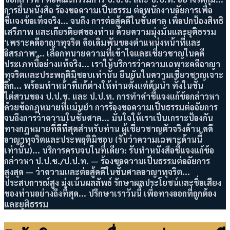
การยื่นหนังสือ ร้องขอความเป็นธรรม ต่อพนักงานอัยการเพื่อ
ชี้แจงข้อเท็จจริง... จนถึง การต่อสู้คดีในชั้นศาล เพื่อปกป้องสิทธิ
เสรีภาพ และเกียรติยศของท่าน ด้วยความมุ่งมั่นและยุติธรรม
'เพราะคดีอาญาทุจริต คือเดิมพันของตำแหน่งหน้าที่และ
อิสรภาพ'... เลือกทนายความที่เข้าใจและเชี่ยวชาญในคดี
ประเภทนี้อย่างแท้จริง... เราให้บริการว่าความเฉพาะคดีอาญา
ทุจริตและประพฤติมิชอบเท่านั้น ยืนยันในความเชี่ยวชาญเจาะ
ลึก... พร้อมทำหน้าที่แก้ต่างให้ท่านตั้งแต่ต้นน้ำ ทั้งในชั้น
ไต่สวนของ ป.ป.ช. และ ป.ป.ท. การทำคำชี้แจงแก้ข้อกล่าวหา
ด้วยข้อกฎหมายที่แม่นยำ การร้องขอความเป็นธรรมต่ออัยการ
จนถึงการว่าความในชั้นศาล... มั่นใจให้เราเป็นเกราะป้องกัน
ทางกฎหมายที่ดีที่สุดสำหรับท่าน ผู้เชี่ยวชาญตัวจริงด้าน คดี
อาญาทุจริตและประพฤติมิชอบ (รับว่าความเฉพาะด้านนี้
เท่านั้น)... บริการครบจบในที่เดียว: รับทำหนังสือชี้แจงแก้ข้อ
กล่าวหา ป.ป.ช./ป.ป.ท. — ร้องขอความเป็นธรรมต่ออัยการ
สูงสุด — ว่าความและต่อสู้คดีในชั้นศาลอาญาทุจริต...
ประสบการณ์สูง มุ่งเน้นผลลัพธ์ รักษาผลประโยชน์และชื่อเสียง
ของท่านอย่างถึงที่สุด... ปรึกษาเราวันนี้ เพื่อทางออกที่ถูกต้อง
และยุติธรรม