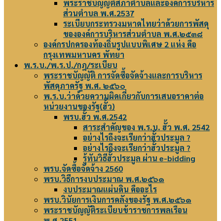
พระราชบัญญัติสภาตำบลและองค์การบริหาร
ส่วนตำบล พ.ศ.2537
ระเบียบกระทรวงมหาดไทยว่าด้วยการพัสดุ
ขององค์การบริหารส่วนตำบล พ.ศ.๒๕๓๘
องค์กรปกครองท้องถิ่นรูปแบบพิเศษ 2 แห่ง คือ
กรุงเทพมหานคร พัทยา
พ.ร.บ./พ.ร.ป./กฎ/ระเบียบ
พระราชบัญญัติ การจัดซื้อจัดจ้างและการบริหาร
พัสดุภาครัฐ พ.ศ. ๒๕๖๐
พ.ร.บ.ว่าด้วยความผิดเกี่ยวกับการเสนอราคาต่อ
หน่วยงานของรัฐ(ฮั้ว)
พรบ.ฮั้ว พ.ศ.2542
สาระสำคัญของ พ.ร.บ. ฮั้ว พ.ศ. 2542
อย่างไรถึงจะเรียกว่าฮั้วประมูล ?
อย่างไรถึงจะเรียกว่าฮั้วประมูล ?
รู้ทันวิธีฮั้วประมูล ผ่าน e-bidding
พรบ.จัดซื้อจัดจ้าง 2560
พรบ.วิธีการงบประมาณ พ.ศ.๒๕๖๑
งบประมาณแผ่นดิน คืออะไร
พรบ.วินัยการเงินการคลังของรัฐ พ.ศ.๒๕๖๑
พระราชบัญญัติระเบียบข้าราชการพลเรือน
พ.ศ.2551