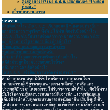
ตั้งสติอย่างไร? เมื่อ ป.ป.ช. เรียกสอบคดี “โกงสอบ
ท้องถิ่น”
เกี่ยวกับทนายความ
บทความ
ตั้งสติอย่างไร? เมื่อ ป.ป.ช. เรียกสอบคดี “โกงสอบท้องถิ่น”
ถูกกล่าวหาว่า “ทุจริต” ทั้งที่ไม่ได้ทำ! ต้องรับมืออย่างไร?
ป.ป.ช. เรียกไปรับทราบข้อกล่าวหาหมายความว่าอย่างไร?
ถูกกล่าวหาทุจริตราชการ ต้องทำอย่างไร?
5 ข้อผิดพลาดเมื่อถูกกล่าวหาคดีทุจริต
ข้อคิดเกี่ยวกับการต่อสู้คดีทุจริต
เจ้าหน้าที่รัฐถูกกล่าวหาทุจริตควรทำอย่างไร?
คดีฮั้วประมูลมีองค์ประกอบอะไรบ้าง?
คดีมาตรา 157 สู้คดีอย่างไร
โดน ป.ป.ช. แจ้งข้อกล่าวหาต้องทำอย่างไร ?
สำนักกฎหมายศรุต นิติรัช ให้บริการทางกฎหมายโดย
ทนายความผู้เชี่ยวชาญเฉพาะทาง 'คดีอาญาทุจริตและ
ประพฤติมิชอบ' โดยเฉพาะ ไม่รับว่าความคดีทั่วไป เพื่อให้ท่าน
มั่นใจในความรู้และประสบการณ์ที่เจาะลึก... เราพร้อมดูแล
เคียงข้างท่านในทุกกระบวนการอย่างมืออาชีพ เริ่มตั้งแต่ ชั้น
ไต่สวน การรวบรวมพยานหลักฐานเพื่อจัดทำ หนังสือชี้แจงแก้
ข้อกล่าวหา ต่อคณะกรรมการ ป.ป.ช. และ ป.ป.ท. อย่างรัดกุม...