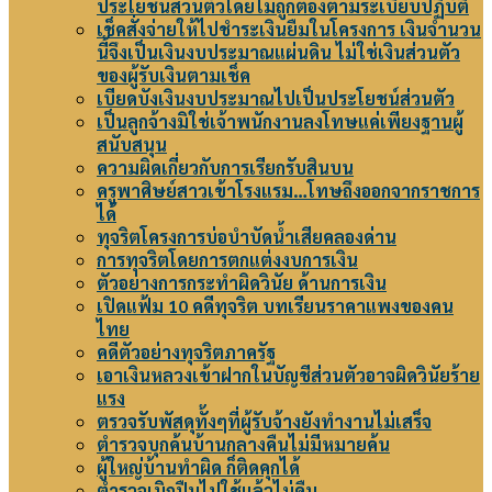
ประโยชน์ส่วนตัวโดยไม่ถูกต้องตามระเบียบปฏิบัติ
เช็คสั่งจ่ายให้ไปชำระเงินยืมในโครงการ เงินจำนวน
นี้จึงเป็นเงินงบประมาณแผ่นดิน ไม่ใช่เงินส่วนตัว
ของผู้รับเงินตามเช็ค
เบียดบังเงินงบประมาณไปเป็นประโยชน์ส่วนตัว
เป็นลูกจ้างมิใช่เจ้าพนักงานลงโทษแค่เพียงฐานผู้
สนับสนุน
ความผิดเกี่ยวกับการเรียกรับสินบน
ครูพาศิษย์สาวเข้าโรงแรม…โทษถึงออกจากราชการ
ได้
ทุจริตโครงการบ่อบำบัดน้ำเสียคลองด่าน
การทุจริตโดยการตกแต่งงบการเงิน
ตัวอย่างการกระทำผิดวินัย ด้านการเงิน
เปิดแฟ้ม 10 คดีทุจริต บทเรียนราคาแพงของคน
ไทย
คดีตัวอย่างทุจริตภาครัฐ
เอาเงินหลวงเข้าฝากในบัญชีส่วนตัวอาจผิดวินัยร้าย
แรง
ตรวจรับพัสดุทั้งๆที่ผู้รับจ้างยังทำงานไม่เสร็จ
ตำรวจบุกค้นบ้านกลางคืนไม่มีหมายค้น
ผู้ใหญ่บ้านทำผิด ก็ติดคุกได้
ตำรวจเบิกปืนไปใช้แล้วไม่คืน